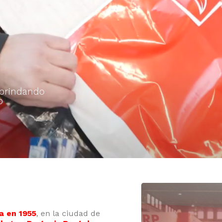
 brindando
o
a en 1955
, en la ciudad de