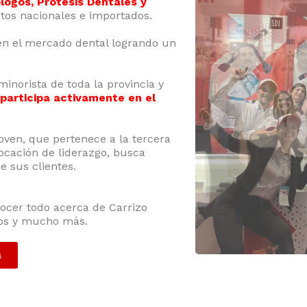
ogos, Protesis Dentales y
tos nacionales e importados.
en el mercado dental logrando un
minorista de toda la provincia y
participa activamente en el
ven, que pertenece a la tercera
ocación de liderazgo, busca
e sus clientes.
replica hublot king
ocer todo acerca de Carrizo
cios y mucho más.
a